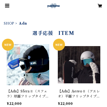
SHOP
Adn
選手応援 ITEM
【Adn】SferaⅡ（スフェ
【Adn】AereoⅡ（アエレ
ラ）球面フリップタイプ
オ）平面フリップタイプ
スノーゴーグル26-27 曇
スノーゴーグル26-27 曇
¥22,000
¥22,000
りに強い|調光レンズ | 雪
りに強い|調光レンズ | 雪