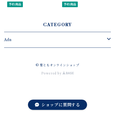
とも公式【アスリート支
予約商品
とも公式【アスリート支
予約商品
援】
援】
CATEGORY
Adn
ゴーグル
© 雪ともオンラインショップ
ゴーグルパーツ
グッズ
Powered by
アパレル
ショップに質問する